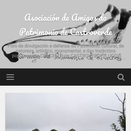
Asociación de Amigos do
Patrimonio de Castroverde
Foro de divulgación e defensa do Patrimonio cultural, de
natureza, artístico, monumental, e das tradicións
populares do CONCELLO de CASTROVERDE (LUGO)