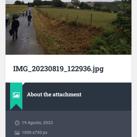
IMG_20230819_122936.jpg
About the attachment
19 Agosto, 2023
1000
x
750 px