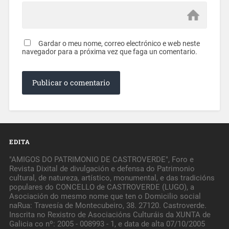
Gardar o meu nome, correo electrónico e web neste
navegador para a próxima vez que faga un comentario.
EDITA
"AMIGOS DO PATRIMONIO DE CASTROVERDE", Foro e
Revista Dixital de divulgación e defensa do Patrimonio
cultural, de natureza, artístico, monumental, e das tradicións
populares do CONCELLO de CASTROVERDE (LUGO), a
Asociación do mesmo nome que ten o Domicilio social
naRua: Travesía de Montecubeiro, 38. 27120. Castroverde.
Inscrita no Rexistro de Asociacións Culturáis da XUNTA de
Galicia co nº: 2005 - 008993 - 1, e data de alta 07/10/2005