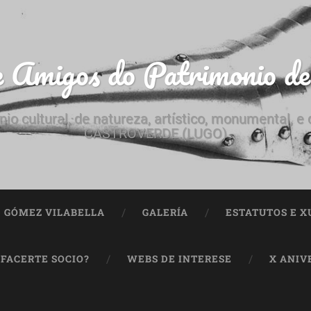
e Amigos do Patrimonio d
nio cultural, de natureza, artístico, monumental, 
CASTROVERDE (LUGO)
ª GÓMEZ VILABELLA
GALERÍA
ESTATUTOS E X
 FACERTE SOCIO?
WEBS DE INTERESE
X ANIV