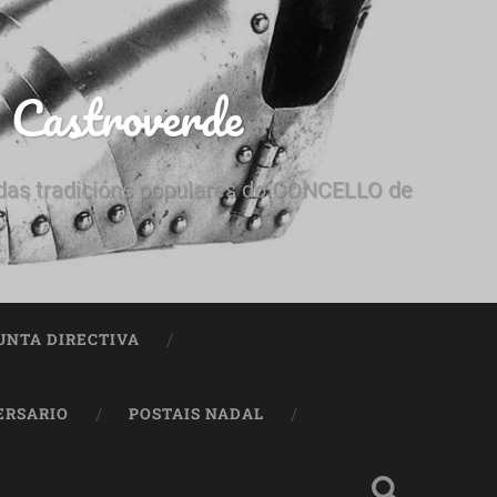
e Castroverde
e das tradicións populares do CONCELLO de
UNTA DIRECTIVA
ERSARIO
POSTAIS NADAL