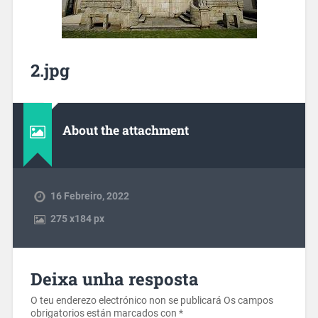
2.jpg
About the attachment
16 Febreiro, 2022
275
x
184 px
Deixa unha resposta
O teu enderezo electrónico non se publicará
Os campos
obrigatorios están marcados con
*