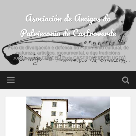
Asociación de Amigos do
Patrimonio de Castroverde
Foro de divulgación e defensa do Patrimonio cultural, de
natureza, artístico, monumental, e das tradicións
populares do CONCELLO de CASTROVERDE (LUGO)