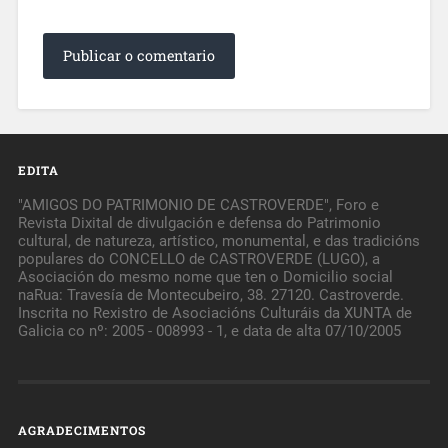
EDITA
"AMIGOS DO PATRIMONIO DE CASTROVERDE", Foro e
Revista Dixital de divulgación e defensa do Patrimonio
cultural, de natureza, artístico, monumental, e das tradicións
populares do CONCELLO de CASTROVERDE (LUGO), a
Asociación do mesmo nome que ten o Domicilio social
naRua: Travesía de Montecubeiro, 38. 27120. Castroverde.
Inscrita no Rexistro de Asociacións Culturáis da XUNTA de
Galicia co nº: 2005 - 008993 - 1, e data de alta 07/10/2005
AGRADECIMENTOS