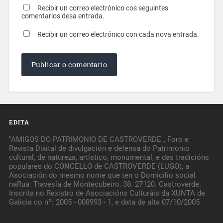
Recibir un correo electrónico cos seguintes
comentarios desa entrada.
Recibir un correo electrónico con cada nova entrada.
EDITA
"AMIGOS DO PATRIMONIO DE CASTROVERDE", Foro e
Revista Dixital de divulgación e defensa do Patrimonio
cultural, de natureza, artístico, monumental, e das tradicións
populares do CONCELLO de CASTROVERDE (LUGO), a
Asociación do mesmo nome que ten o Domicilio social
naRua: Travesía de Montecubeiro, 38. 27120. Castroverde.
Inscrita no Rexistro de Asociacións Culturáis da XUNTA de
Galicia co nº: 2005 - 008993 - 1, e data de alta 07/10/2005