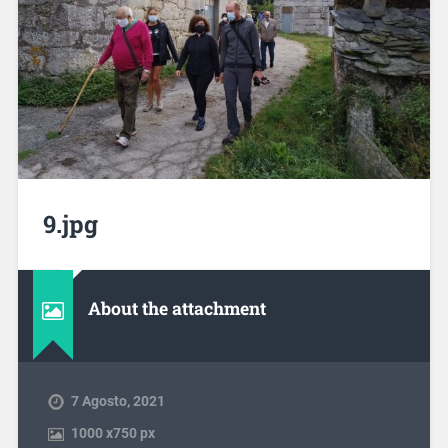
9.jpg
About the attachment
7 Agosto, 2021
1000
x
750 px