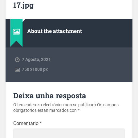
17.jpg
About the attachment
7 Agosto, 2021
750
x
1000 px
Deixa unha resposta
O teu enderezo electrónico non se publicará
Os campos
obrigatorios están marcados con
*
Comentario
*