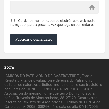
Gardar o meu nome, correo electrónico e web neste
navegador para a próxima vez que faga un comentario.
EDITA
"AMIGOS DO PATRIMONIO DE CASTROVERDE", Foro e
Revista Dixital de divulgación e defensa do Patrimonio
cultural, de natureza, artístico, monumental, e das tradicións
populares do CONCELLO de CASTROVERDE (LUGO), a
Asociación do mesmo nome que ten o Domicilio social
naRua: Travesía de Montecubeiro, 38. 27120. Castroverde.
Inscrita no Rexistro de Asociacións Culturáis da XUNTA de
Galicia co nº: 2005 - 008993 - 1, e data de alta 07/10/2005