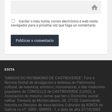
Gardar o meu nome, correo electrónico e web neste
navegador para a próxima vez que faga un comentario.
EDITA
"AMIGOS DO PATRIMONIO DE CASTROVERDE", Foro e
Revista Dixital de divulgación e defensa do Patrimonio
cultural, de natureza, artístico, monumental, e das tradicións
populares do CONCELLO de CASTROVERDE (LUGO), a
Asociación do mesmo nome que ten o Domicilio social
naRua: Travesía de Montecubeiro, 38. 27120. Castroverde.
Inscrita no Rexistro de Asociacións Culturáis da XUNTA de
Galicia co nº: 2005 - 008993 - 1, e data de alta 07/10/2005