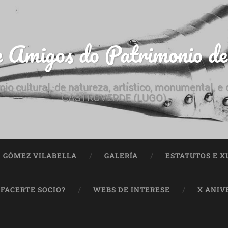
e Amigos do Patrimonio d
nio cultural, de natureza, artístico, monumental, 
CASTROVERDE (LUGO)
ª GÓMEZ VILABELLA
GALERÍA
ESTATUTOS E X
 FACERTE SOCIO?
WEBS DE INTERESE
X ANIV