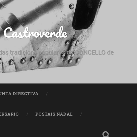
e Castroverde
e das tradicións populares do CONCELLO de
UNTA DIRECTIVA
ERSARIO
POSTAIS NADAL