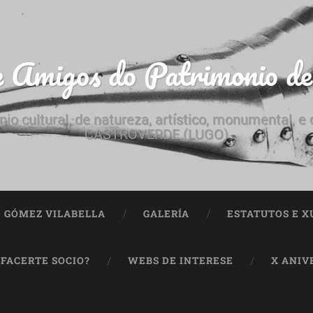
e Amigos do Patrimonio d
nio cultural, de natureza, artístico, monumental, 
CASTROVERDE (LUGO)
ª GÓMEZ VILABELLA
GALERÍA
ESTATUTOS E X
 FACERTE SOCIO?
WEBS DE INTERESE
X ANIV