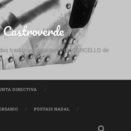
e Castroverde
e das tradicións populares do CONCELLO de
UNTA DIRECTIVA
ERSARIO
POSTAIS NADAL