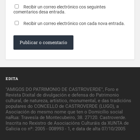
Recibir un correo electrónico cos seguintes
comentarios desa entrada.
Recibir un correo electrónico con cada nova entrada.
EDITA
"AMIGOS DO PATRIMONIO DE CASTROVERDE", Foro e
Revista Dixital de divulgación e defensa do Patrimonio
cultural, de natureza, artístico, monumental, e das tradicións
populares do CONCELLO de CASTROVERDE (LUGO), a
Asociación do mesmo nome que ten o Domicilio social
naRua: Travesía de Montecubeiro, 38. 27120. Castroverde.
Inscrita no Rexistro de Asociacións Culturáis da XUNTA de
Galicia co nº: 2005 - 008993 - 1, e data de alta 07/10/2005