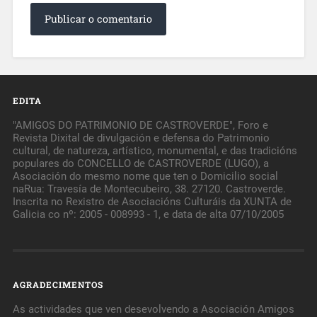
EDITA
"AMIGOS DO PATRIMONIO DE CASTROVERDE", Foro e
Revista Dixital de divulgación e defensa do Patrimonio
cultural, de natureza, artístico, monumental, e das tradicións
populares do CONCELLO de CASTROVERDE (LUGO), a
Asociación do mesmo nome que ten o Domicilio social
naRua: Travesía de Montecubeiro, 38. 27120. Castroverde.
Inscrita no Rexistro de Asociacións Culturáis da XUNTA de
Galicia co nº: 2005 - 008993 - 1, e data de alta 07/10/2005
AGRADECIMENTOS
As actividades que ven desevolvendo a Asociación Amigos