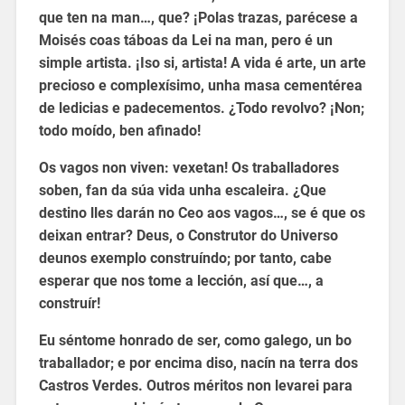
que ten na man…, que? ¡Polas trazas, parécese a
Moisés coas táboas da Lei na man, pero é un
simple artista. ¡Iso si, artista! A vida é arte, un arte
precioso e complexísimo, unha masa cementérea
de ledicias e padecementos. ¿Todo revolvo? ¡Non;
todo moído, ben afinado!
Os vagos non viven: vexetan! Os traballadores
soben, fan da súa vida unha escaleira. ¿Que
destino lles darán no Ceo aos vagos…, se é que os
deixan entrar? Deus, o Construtor do Universo
deunos exemplo construíndo; por tanto, cabe
esperar que nos tome a lección, así que…, a
construír!
Eu séntome honrado de ser, como galego, un bo
traballador; e por encima diso, nacín na terra dos
Castros Verdes. Outros méritos non levarei para