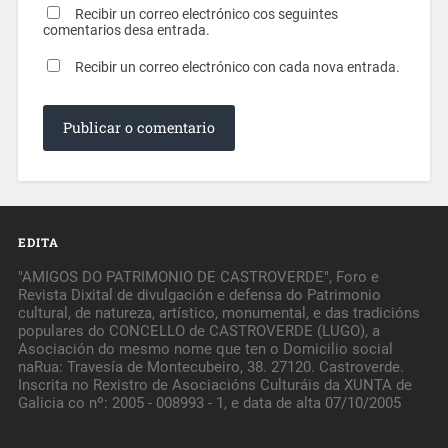
Recibir un correo electrónico cos seguintes
comentarios desa entrada.
Recibir un correo electrónico con cada nova entrada.
EDITA
"AMIGOS DO PATRIMONIO DE CASTROVERDE", Foro e
Revista Dixital de divulgación e defensa do Patrimonio
cultural, de natureza, artístico, monumental, e das tradicións
populares do CONCELLO de CASTROVERDE (LUGO), a
Asociación do mesmo nome que ten o Domicilio social
naRua: Travesía de Montecubeiro, 38. 27120. Castroverde.
Inscrita no Rexistro de Asociacións Culturáis da XUNTA de
Galicia co nº: 2005 - 008993 - 1, e data de alta 07/10/2005