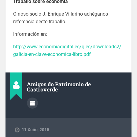
Traballo sobre economía
O noso socio J. Enrique Villarino achéganos
referencia deste traballo.
Información en:
http://www.economiadigital.es/gles/downloads2/
galicia-en-clave-economica-libro.pdf
Amigos do Patrimonio de
Castroverde
11 Xuño, 2015