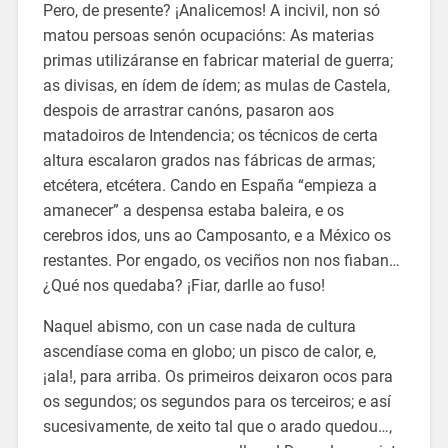
Pero, de presente? ¡Analicemos! A incivil, non só
matou persoas senón ocupacións: As materias
primas utilizáranse en fabricar material de guerra;
as divisas, en ídem de ídem; as mulas de Castela,
despois de arrastrar canóns, pasaron aos
matadoiros de Intendencia; os técnicos de certa
altura escalaron grados nas fábricas de armas;
etcétera, etcétera. Cando en España “empieza a
amanecer” a despensa estaba baleira, e os
cerebros idos, uns ao Camposanto, e a México os
restantes. Por engado, os veciños non nos fiaban…
¿Qué nos quedaba? ¡Fiar, darlle ao fuso!
Naquel abismo, con un case nada de cultura
ascendíase coma en globo; un pisco de calor, e,
¡ala!, para arriba. Os primeiros deixaron ocos para
os segundos; os segundos para os terceiros; e así
sucesivamente, de xeito tal que o arado quedou…,