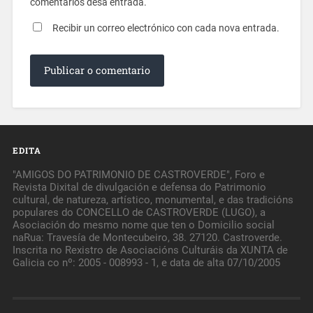
comentarios desa entrada.
Recibir un correo electrónico con cada nova entrada.
EDITA
"AMIGOS DO PATRIMONIO DE CASTROVERDE", Foro e
Revista Dixital de divulgación e defensa do Patrimonio
cultural, de natureza, artístico, monumental, e das tradicións
populares do CONCELLO de CASTROVERDE (LUGO), a
Asociación do mesmo nome que ten o Domicilio social
naRua: Travesía de Montecubeiro, 38. 27120. Castroverde.
Inscrita no Rexistro de Asociacións Culturáis da XUNTA de
Galicia co nº: 2005 - 008993 - 1, e data de alta 07/10/2005