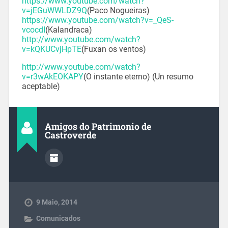
https://www.youtube.com/watch?
v=jEGuWWLDZ9Q
(Paco Nogueiras)
https://www.youtube.com/watch?v=_QeS-
vcocdI
(Kalandraca)
http://www.youtube.com/watch?
v=kQKUCvjHpTE
(Fuxan os ventos)
http://www.youtube.com/watch?
v=r3wAkEOKAPY
(O instante eterno) (Un resumo
aceptable)
Amigos do Patrimonio de
Castroverde
9 Maio, 2014
Comunicados