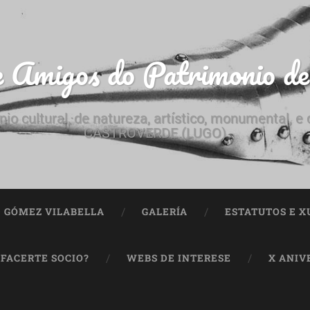
e Amigos do Patrimonio d
nio cultural, de natureza, artístico, monumental, 
CASTROVERDE (LUGO)
ª GÓMEZ VILABELLA
GALERÍA
ESTATUTOS E X
 FACERTE SOCIO?
WEBS DE INTERESE
X ANIV