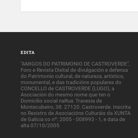
EDITA
"AMIGOS DO PATRIMONIO DE CASTROVERDE",
Foro e Revista Dixital de divulgación e defensa
do Patrimonio cultural, de natureza, artístico,
monumental, e das tradicións populares do
CONCELLO de CASTROVERDE (LUGO), a
Asociación do mesmo nome que ten o
Domicilio social naRua: Travesía de
Montecubeiro, 38. 27120. Castroverde. Inscrita
no Rexistro de Asociacións Culturáis da XUNTA
de Galicia co nº: 2005 - 008993 - 1, e data de
alta 07/10/2005