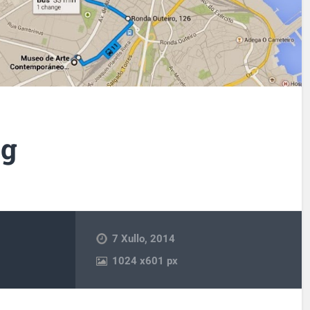
pg
7 Xullo, 2014
1024
x
601 px