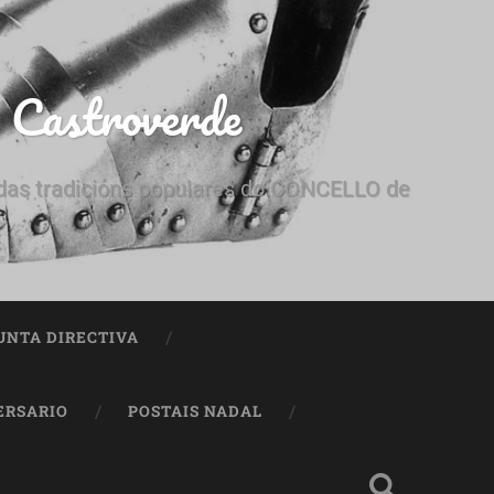
e Castroverde
e das tradicións populares do CONCELLO de
UNTA DIRECTIVA
ERSARIO
POSTAIS NADAL