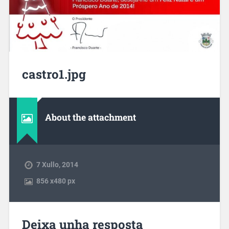
castro1.jpg
About the attachment
7 Xullo, 2014
856
x
480 px
Deixa unha resposta