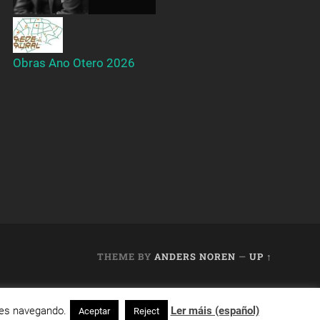
Obras Ano Otero 2026
THEME BY
ANDERS NOREN
—
UP ↑
acto con nos en
info@cafedixital.com
.
ues navegando.
Ler máis (español)
Aceptar
Reject