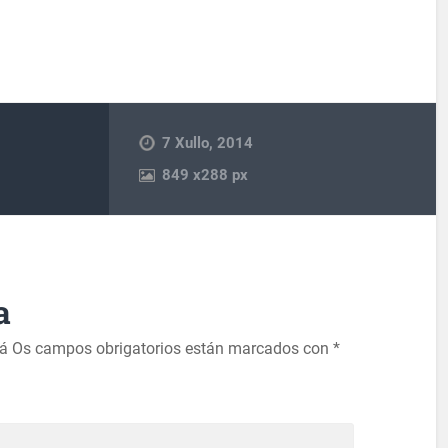
7 Xullo, 2014
849
x
288 px
a
rá
Os campos obrigatorios están marcados con
*