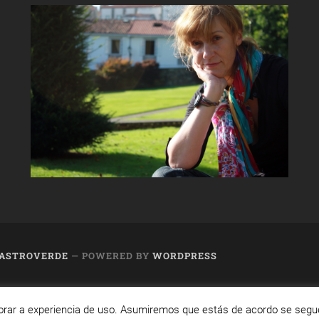
 CASTROVERDE
— POWERED BY
WORDPRESS
26. Visítanos en
https://cafedixital.com
ou ponte en cont
orar a experiencia de uso. Asumiremos que estás de acordo se seg