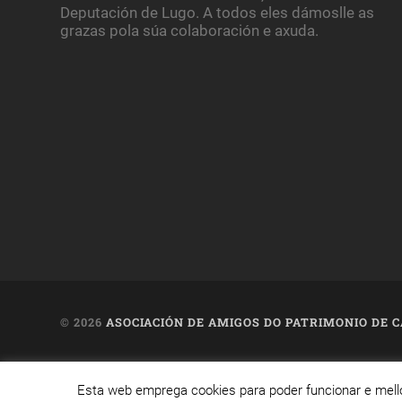
Deputación de Lugo. A todos eles dámoslle as
grazas pola súa colaboración e axuda.
© 2026
ASOCIACIÓN DE AMIGOS DO PATRIMONIO DE
Web creada, aloxada e mantida por Café Dixital SL - 20
Esta web emprega cookies para poder funcionar e mell