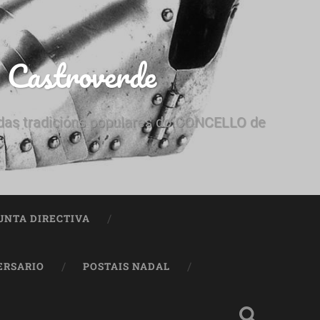
e Castroverde
e das tradicións populares do CONCELLO de
UNTA DIRECTIVA
ERSARIO
POSTAIS NADAL