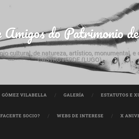
e Amigos do Patrimonio d
nio cultural, de natureza, artístico, monumental, 
CASTROVERDE (LUGO)
ª GÓMEZ VILABELLA
GALERÍA
ESTATUTOS E X
 FACERTE SOCIO?
WEBS DE INTERESE
X ANIV