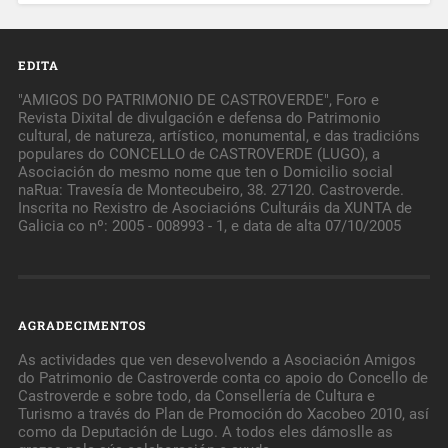
EDITA
"AMIGOS DO PATRIMONIO DE CASTROVERDE", Foro e
Revista Dixital de divulgación e defensa do Patrimonio
cultural, de natureza, artístico, monumental, e das tradicións
populares do CONCELLO de CASTROVERDE (LUGO), a
Asociación do mesmo nome que ten o Domicilio social
naRua: Travesía de Montecubeiro, 38. 27120. Castroverde.
Inscrita no Rexistro de Asociacións Culturáis da XUNTA de
Galicia co nº: 2005 - 008993 - 1, e data de alta 07/10/2005
AGRADECIMENTOS
As actividades que ven desevolvendo a Asociación Amigos
do Patrimonio de Castroverde conta co apoio do Concello de
Castroverde e sobre todo, da Consellería de Cultura e
Turismo a través do Plan de Promoción do Xacobeo 2010, así
como da Deputación de Lugo. A todos eles dámoslle as