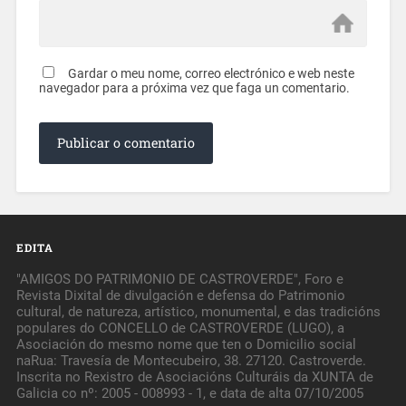
Gardar o meu nome, correo electrónico e web neste
navegador para a próxima vez que faga un comentario.
EDITA
"AMIGOS DO PATRIMONIO DE CASTROVERDE", Foro e
Revista Dixital de divulgación e defensa do Patrimonio
cultural, de natureza, artístico, monumental, e das tradicións
populares do CONCELLO de CASTROVERDE (LUGO), a
Asociación do mesmo nome que ten o Domicilio social
naRua: Travesía de Montecubeiro, 38. 27120. Castroverde.
Inscrita no Rexistro de Asociacións Culturáis da XUNTA de
Galicia co nº: 2005 - 008993 - 1, e data de alta 07/10/2005