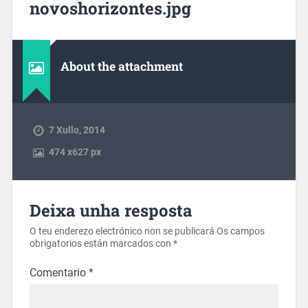
novoshorizontes.jpg
About the attachment
7 Xullo, 2014
474
x
627 px
Deixa unha resposta
O teu enderezo electrónico non se publicará
Os campos
obrigatorios están marcados con
*
Comentario
*