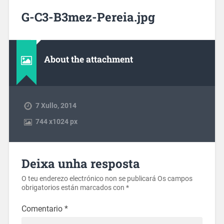
G-C3-B3mez-Pereia.jpg
About the attachment
7 Xullo, 2014
744
x
1024 px
Deixa unha resposta
O teu enderezo electrónico non se publicará
Os campos
obrigatorios están marcados con
*
Comentario
*