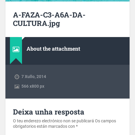
A-FAZA-C3-A6A-DA-
CULTURA.jpg
About the attachment
7 Xullo, 2014
566
x
800 px
Deixa unha resposta
O teu enderezo electrónico non se publicará
Os campos
obrigatorios están marcados con
*