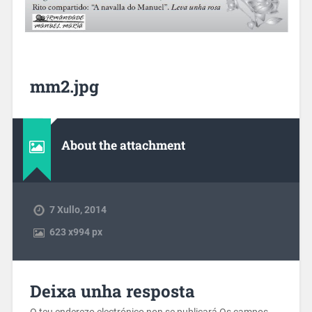
mm2.jpg
About the attachment
7 Xullo, 2014
623
x
994 px
Deixa unha resposta