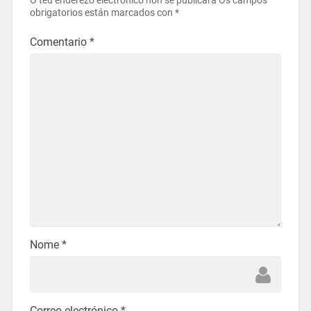
O teu enderezo electrónico non se publicará
Os campos
obrigatorios están marcados con
*
Comentario
*
Nome
*
Correo electrónico
*