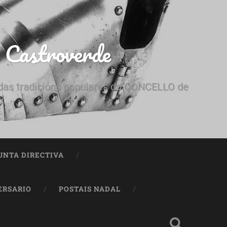
e Castroverde
e das tradicións populares do CONCELLO de
UNTA DIRECTIVA
ERSARIO
POSTAIS NADAL