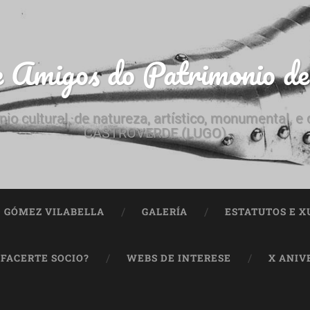
e Amigos do Patrimonio d
nio cultural, de natureza, artístico, monumental, 
CASTROVERDE (LUGO)
ª GÓMEZ VILABELLA
GALERÍA
ESTATUTOS E X
 FACERTE SOCIO?
WEBS DE INTERESE
X ANIV