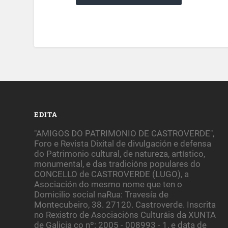
EDITA
"AMIGOS DO PATRIMONIO DE CASTROVERDE",
Foro e Revista Dixital de divulgación e defensa
do Patrimonio cultural, de natureza, artístico,
monumental, e das tradicións populares do
CONCELLO de CASTROVERDE (LUGO), a
Asociación do mesmo nome que ten o
Domicilio social naRua: Travesía de
Montecubeiro, 38. 27120. Castroverde. Inscrita
no Rexistro de Asociacións Culturáis da XUNTA
de Galicia co nº: 2005 - 008993 - 1, e data de