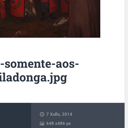
-somente-aos-
iladonga.jpg
7 Xullo, 2014
648
x
486 px