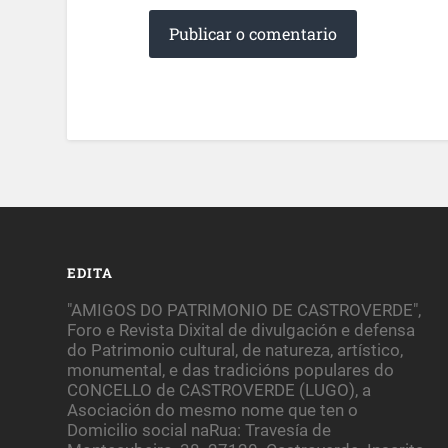
EDITA
"AMIGOS DO PATRIMONIO DE CASTROVERDE",
Foro e Revista Dixital de divulgación e defensa
do Patrimonio cultural, de natureza, artístico,
monumental, e das tradicións populares do
CONCELLO de CASTROVERDE (LUGO), a
Asociación do mesmo nome que ten o
Domicilio social naRua: Travesía de