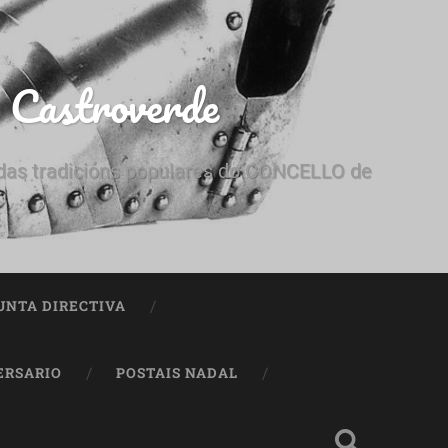
e Castroverde
e das tradicións populares do CONCELLO de
UNTA DIRECTIVA
ERSARIO
POSTAIS NADAL