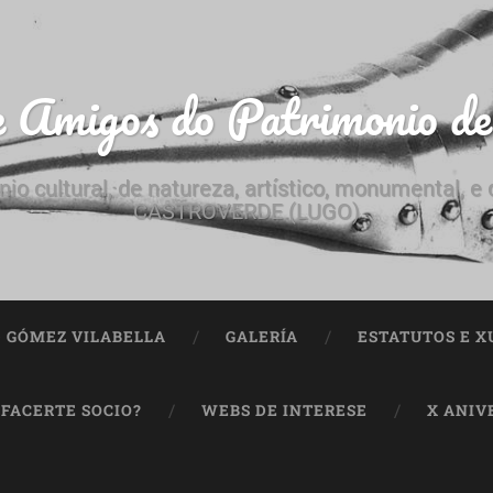
e Amigos do Patrimonio d
nio cultural, de natureza, artístico, monumental, 
CASTROVERDE (LUGO)
ª GÓMEZ VILABELLA
GALERÍA
ESTATUTOS E X
 FACERTE SOCIO?
WEBS DE INTERESE
X ANIV