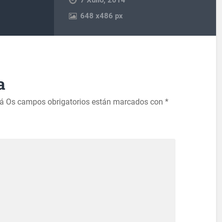
648
x
486 px
a
rá
Os campos obrigatorios están marcados con
*