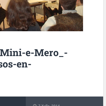
_Mini-e-Mero_-
sos-en-
7 Xullo, 2014