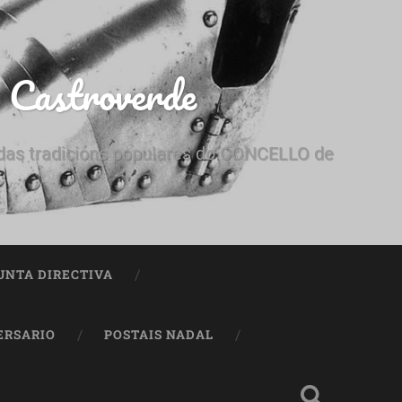
e Castroverde
e das tradicións populares do CONCELLO de
UNTA DIRECTIVA
ERSARIO
POSTAIS NADAL