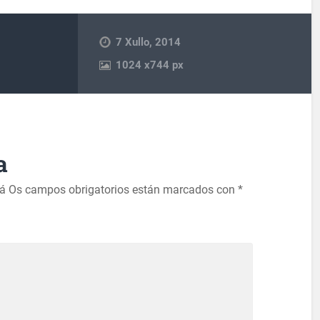
7 Xullo, 2014
1024
x
744 px
a
rá
Os campos obrigatorios están marcados con
*