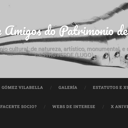
e Amigos do Patrimonio d
nio cultural, de natureza, artístico, monumental, 
CASTROVERDE (LUGO)
ª GÓMEZ VILABELLA
GALERÍA
ESTATUTOS E X
 FACERTE SOCIO?
WEBS DE INTERESE
X ANIV