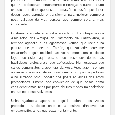
que me enriquezan persoalmente e entregar a outros, noutro
estadio, a miña experiencia, formación e ilusión por facer,
deixar facer, aprender e transformar para mellorar sempre a
nosa calidade de vida persoal que sempre sérá a máis
importante…..
Gustaríame agradecer a todos e cada un dos integrantes da
Asociación dos Amigos do Patrimonio de Castroverde, o
fermoso agasallo e as agarimosas verbas que recibín na
pintura que me destes. Tamén, que saibades que me
encantaría seguir recibindo as vosas mensaxes e, dende
logo, que estou aquí para o que precisedes dentro dás
habilidades profesionais que coñecedes. Non esquezo que
cando comenzates a aventura da vosa Asociación, sempre
apoiei as vosas iniciativas, involucreime no que me pedistes
e no suxerido polo Concello coa posta en escea dós actos
protocolarios. Fíxeno coa convicción de que pasos como
eses deberíamos telos por parte doutros moitos na sociedade
na que nos desenvolvemos.
Unha agarimosa aperta e seguide adiante cos vosos
proxectos; eu dende onde estea, estarei dándovos un
empuxonciño, aínda que sexa mentalmente.