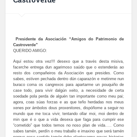
Presidente da Asociación “Amigos do Patrimonio de
Castroverde”
QUERIDO AMIGO:
Aquí estou otra vez!!! desexo que a través desta misiva,
facerche entrega dun agarimoso saúdo que o estenderás ao
resto dos compañeiros da Asociación que presides. Como
sabes, estiven pechada dentro dún caparazón e metinme nun
buraco coma os cangrexos para apartarme un pouquiño de
case todo, para vivir dalgún xeito, a necesidade de certa
soedade pola perda de alguén tan importante como meu pai;
agora, coas súas forzas e as que teño herdadas nos meus
xenes por ámbolos dous proxenitores, dispóñome a seguir no
mundo que me toca vivir, tentando ollar moi, moi dentro de
min que é o que a vida desexa que faga para cumprir ese
“cometido” que todos temos no noso plan de vida….. Como
sabes tamén, perdín o meu traballo e imaxino que será tamén
porque nese sentido tamén debo plantexarme novas historias