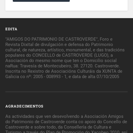
EDITA
"AMIGOS DO PATRIMONIO DE CASTROVERDE", Foro e
Revista Dixital de divulgación e defensa do Patrimonio
cultural, de natureza, artístico, monumental, e das tradicións
populares do CONCELLO de CASTROVERDE (LUGO), a
Asociación do mesmo nome que ten o Domicilio social
naRua: Travesía de Montecubeiro, 38. 27120. Castroverde.
Inscrita no Rexistro de Asociacións Culturáis da XUNTA de
Galicia co nº: 2005 - 008993 - 1, e data de alta 07/10/2005
AGRADECIMENTOS
As actividades que ven desevolvendo a Asociación Amigos
do Patrimonio de Castroverde conta co apoio do Concello de
Castroverde e sobre todo, da Consellería de Cultura e
Turismo a través do Plan de Promoción do Xacobeo 2010, así