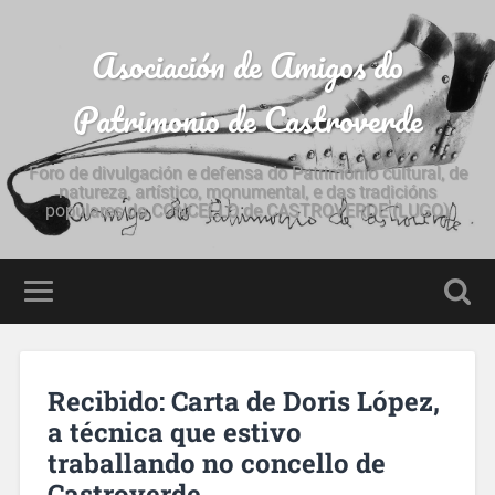
Asociación de Amigos do
Patrimonio de Castroverde
Foro de divulgación e defensa do Patrimonio cultural, de
natureza, artístico, monumental, e das tradicións
populares do CONCELLO de CASTROVERDE (LUGO)
Recibido: Carta de Doris López,
a técnica que estivo
traballando no concello de
Castroverde