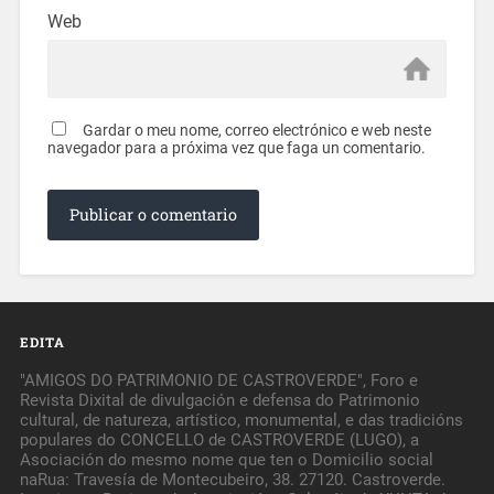
Web
Gardar o meu nome, correo electrónico e web neste
navegador para a próxima vez que faga un comentario.
EDITA
"AMIGOS DO PATRIMONIO DE CASTROVERDE", Foro e
Revista Dixital de divulgación e defensa do Patrimonio
cultural, de natureza, artístico, monumental, e das tradicións
populares do CONCELLO de CASTROVERDE (LUGO), a
Asociación do mesmo nome que ten o Domicilio social
naRua: Travesía de Montecubeiro, 38. 27120. Castroverde.