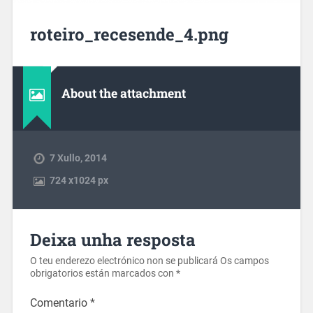
roteiro_recesende_4.png
About the attachment
7 Xullo, 2014
724
x
1024 px
Deixa unha resposta
O teu enderezo electrónico non se publicará
Os campos
obrigatorios están marcados con
*
Comentario
*