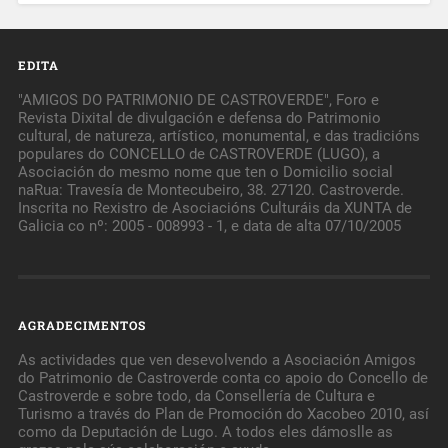
EDITA
"AMIGOS DO PATRIMONIO DE CASTROVERDE", Foro e
Revista Dixital de divulgación e defensa do Patrimonio
cultural, de natureza, artístico, monumental, e das tradicións
populares do CONCELLO de CASTROVERDE (LUGO), a
Asociación do mesmo nome que ten o Domicilio social
naRua: Travesía de Montecubeiro, 38. 27120. Castroverde.
Inscrita no Rexistro de Asociacións Culturáis da XUNTA de
Galicia co nº: 2005 - 008993 - 1, e data de alta 07/10/2005
AGRADECIMENTOS
As actividades que ven desevolvendo a Asociación Amigos
do Patrimonio de Castroverde conta co apoio do Concello de
Castroverde e sobre todo, da Consellería de Cultura e
Turismo a través do Plan de Promoción do Xacobeo 2010, así
como da Deputación de Lugo. A todos eles dámoslle as