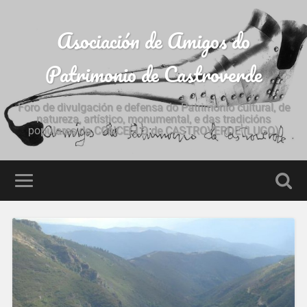
Asociación de Amigos do
Patrimonio de Castroverde
Foro de divulgación e defensa do Patrimonio cultural, de
natureza, artístico, monumental, e das tradicións
populares do CONCELLO de CASTROVERDE (LUGO)