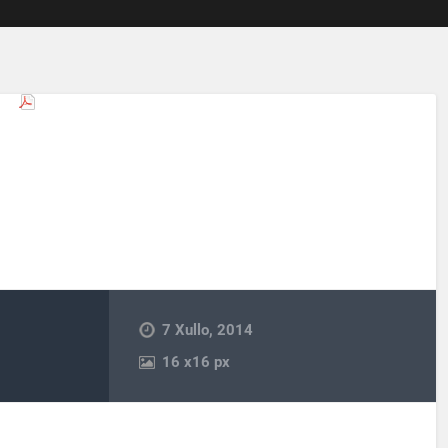
7 Xullo, 2014
16
x
16 px