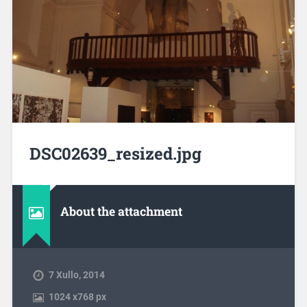
DSC02639_resized.jpg
About the attachment
7 Xullo, 2014
1024
x
768 px