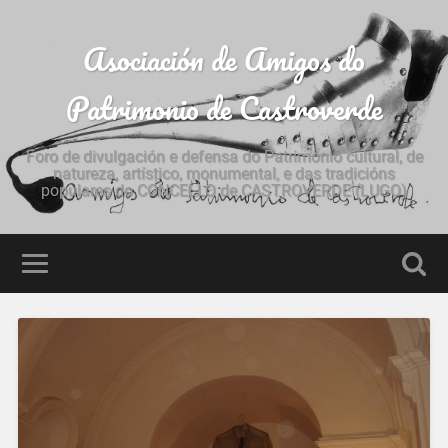
Asociación de Amigos do
Patrimonio de Castroverde
Foro de divulgación e defensa do Patrimonio cultural, de
natureza, artístico, monumental, e das tradicións
populares do CONCELLO de CASTROVERDE (LUGO)