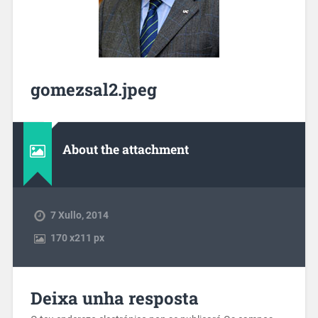
gomezsal2.jpeg
About the attachment
7 Xullo, 2014
170
x
211 px
Deixa unha resposta