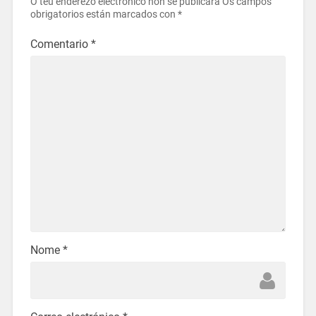
O teu enderezo electrónico non se publicará
Os campos
obrigatorios están marcados con
*
Comentario
*
Nome
*