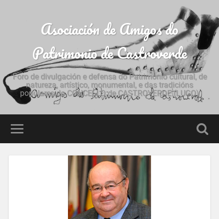
Asociación de Amigos do
Patrimonio de Castroverde
Foro de divulgación e defensa do Patrimonio cultural, de
natureza, artístico, monumental, e das tradicións
populares do CONCELLO de CASTROVERDE (LUGO)