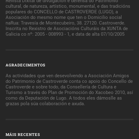
Revista Dixital de divulgación e defensa do Patrimonio
cultural, de natureza, artístico, monumental, e das tradicións
populares do CONCELLO de CASTROVERDE (LUGO), a
Asociación do mesmo nome que ten o Domicilio social
naRua: Travesía de Montecubeiro, 38. 27120. Castroverde.
Inscrita no Rexistro de Asociacións Culturáis da XUNTA de
Galicia co nº: 2005 - 008993 - 1, e data de alta 07/10/2005
AGRADECIMENTOS
As actividades que ven desevolvendo a Asociación Amigos
do Patrimonio de Castroverde conta co apoio do Concello de
Castroverde e sobre todo, da Consellería de Cultura e
Turismo a través do Plan de Promoción do Xacobeo 2010, así
como da Deputación de Lugo. A todos eles dámoslle as
grazas pola súa colaboración e axuda.
MÁIS RECENTES