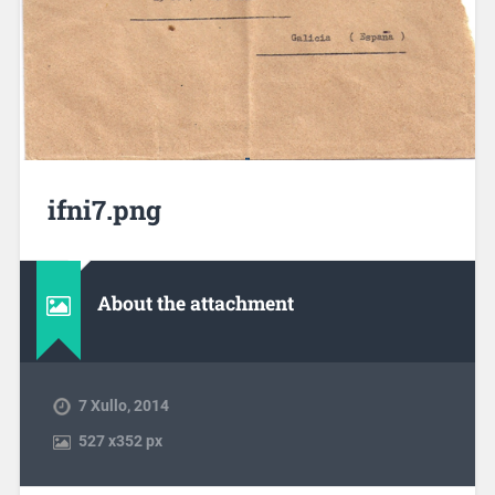
ifni7.png
About the attachment
7 Xullo, 2014
527
x
352 px