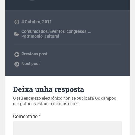
4 Outubro, 2011
Comunicados
,
Eventos_congresos...
,
Patrimonio_cultural
Previous post
Next post
Deixa unha resposta
O teu enderezo electrónico non se publicará
Os campos
obrigatorios están marcados con
*
Comentario
*