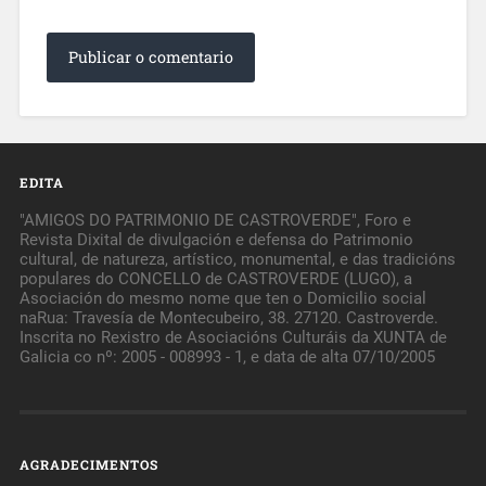
EDITA
"AMIGOS DO PATRIMONIO DE CASTROVERDE", Foro e
Revista Dixital de divulgación e defensa do Patrimonio
cultural, de natureza, artístico, monumental, e das tradicións
populares do CONCELLO de CASTROVERDE (LUGO), a
Asociación do mesmo nome que ten o Domicilio social
naRua: Travesía de Montecubeiro, 38. 27120. Castroverde.
Inscrita no Rexistro de Asociacións Culturáis da XUNTA de
Galicia co nº: 2005 - 008993 - 1, e data de alta 07/10/2005
AGRADECIMENTOS