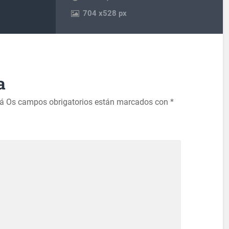
704
x
528 px
a
rá
Os campos obrigatorios están marcados con
*