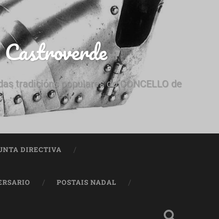
e Castroverde
e das tradicións populares do CONCELLO de
UNTA DIRECTIVA
ERSARIO
POSTAIS NADAL