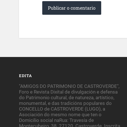
EDITA
"AMIGOS DO PATRIMONIO DE CASTROVERDE",
Foro e Revista Dixital de divulgación e defensa
do Patrimonio cultural, de natureza, artístico,
monumental, e das tradicións populares do
CONCELLO de CASTROVERDE (LUGO), a
Asociación do mesmo nome que ten o
Domicilio social naRua: Travesía de
Montecubeiro, 38. 27120. Castroverde. Inscrita