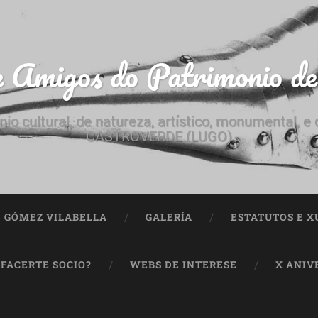
e Amigos do Patrimonio d
nio cultural, de natureza, artístico, monumental, 
CASTROVERDE (LUGO)
ª GÓMEZ VILABELLA
GALERÍA
ESTATUTOS E X
 FACERTE SOCIO?
WEBS DE INTERESE
X ANIV