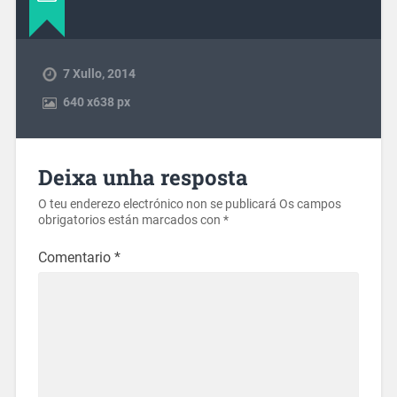
7 Xullo, 2014
640
x
638 px
Deixa unha resposta
O teu enderezo electrónico non se publicará
Os campos
obrigatorios están marcados con
*
Comentario
*