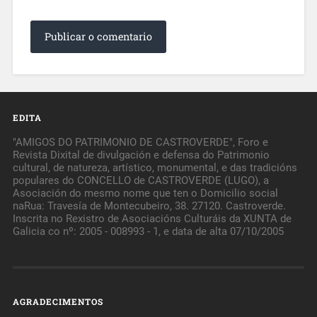
EDITA
"AMIGOS DO PATRIMONIO DE CASTROVERDE", Foro e
Revista Dixital de divulgación e defensa do Patrimonio
cultural, de natureza, artístico, monumental, e das tradicións
populares do CONCELLO de CASTROVERDE (LUGO), a
Asociación do mesmo nome que ten o Domicilio social
naRua: Travesía de Montecubeiro, 38. 27120. Castroverde.
Inscrita no Rexistro de Asociacións Culturáis da XUNTA de
Galicia co nº: 2005 - 008993 - 1, e data de alta 07/10/2005
AGRADECIMENTOS