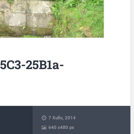
25C3-25B1a-
7 Xullo, 2014
640
x
480 px