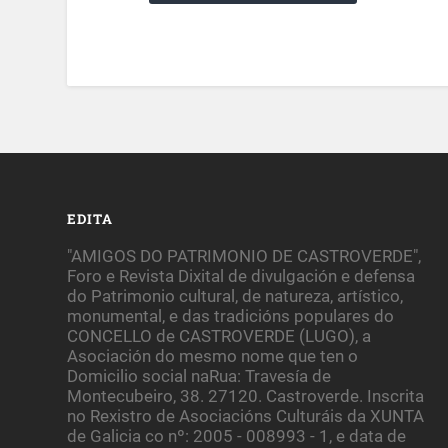
EDITA
"AMIGOS DO PATRIMONIO DE CASTROVERDE",
Foro e Revista Dixital de divulgación e defensa
do Patrimonio cultural, de natureza, artístico,
monumental, e das tradicións populares do
CONCELLO de CASTROVERDE (LUGO), a
Asociación do mesmo nome que ten o
Domicilio social naRua: Travesía de
Montecubeiro, 38. 27120. Castroverde. Inscrita
no Rexistro de Asociacións Culturáis da XUNTA
de Galicia co nº: 2005 - 008993 - 1, e data de