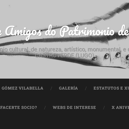
e Amigos do Patrimonio d
nio cultural, de natureza, artístico, monumental, 
CASTROVERDE (LUGO)
ª GÓMEZ VILABELLA
GALERÍA
ESTATUTOS E X
 FACERTE SOCIO?
WEBS DE INTERESE
X ANIV