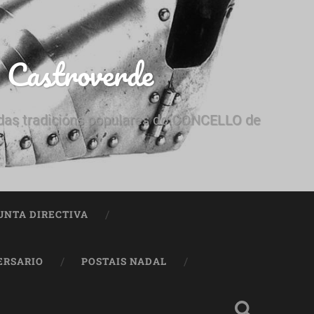
e Castroverde
e das tradicións populares do CONCELLO de
UNTA DIRECTIVA
ERSARIO
POSTAIS NADAL