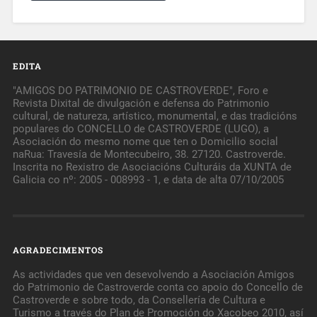
EDITA
"AMIGOS DO PATRIMONIO DE CASTROVERDE", Foro e
Revista Dixital de divulgación e defensa do Patrimonio
cultural, de natureza, artístico, monumental, e das tradicións
populares do CONCELLO de CASTROVERDE (LUGO), a
Asociación do mesmo nome que ten o Domicilio social
naRua: Travesía de Montecubeiro, 38. 27120. Castroverde.
Inscrita no Rexistro de Asociacións Culturáis da XUNTA de
Galicia co nº: 2005 - 008993 - 1, e data de alta 07/10/2005
AGRADECIMENTOS
As actividades que ven desevolvendo a Asociación Amigos
do Patrimonio de Castroverde conta co apoio do Concello de
Castroverde e sobre todo, da Consellería de Cultura e
Turismo a través do Plan de Promoción do Xacobeo 2010, así