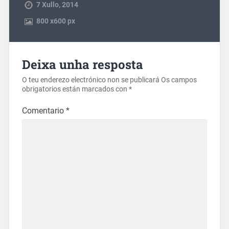
7 Xullo, 2014
800
x
600 px
Deixa unha resposta
O teu enderezo electrónico non se publicará
Os campos
obrigatorios están marcados con
*
Comentario
*