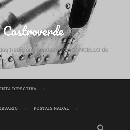
e Castroverde
e das tradicións populares do CONCELLO de
UNTA DIRECTIVA
ERSARIO
POSTAIS NADAL