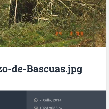
o-de-Bascuas.jpg
7 Xullo, 2014
1024
x
685 px