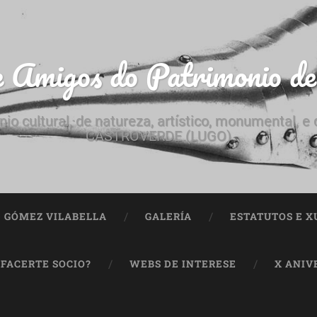
e Amigos do Patrimonio d
nio cultural, de natureza, artístico, monumental, 
CASTROVERDE (LUGO)
ª GÓMEZ VILABELLA
GALERÍA
ESTATUTOS E X
 FACERTE SOCIO?
WEBS DE INTERESE
X ANIV