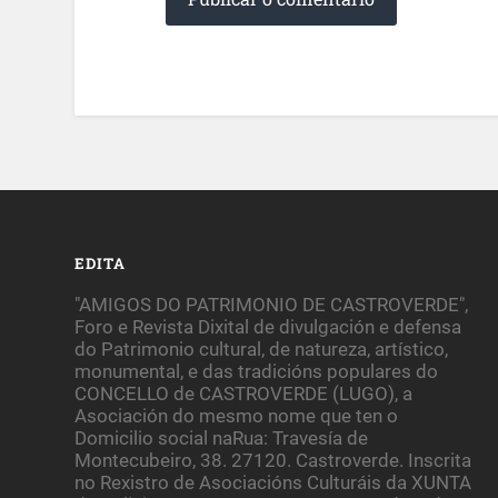
EDITA
"AMIGOS DO PATRIMONIO DE CASTROVERDE",
Foro e Revista Dixital de divulgación e defensa
do Patrimonio cultural, de natureza, artístico,
monumental, e das tradicións populares do
CONCELLO de CASTROVERDE (LUGO), a
Asociación do mesmo nome que ten o
Domicilio social naRua: Travesía de
Montecubeiro, 38. 27120. Castroverde. Inscrita
no Rexistro de Asociacións Culturáis da XUNTA