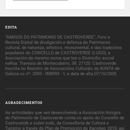
EDITA
"AMIGOS DO PATRIMONIO DE CASTROVERDE", Foro e
Revista Dixital de divulgación e defensa do Patrimonio
cultural, de natureza, artístico, monumental, e das tradicións
populares do CONCELLO de CASTROVERDE (LUGO), a
Asociación do mesmo nome que ten o Domicilio social
naRua: Travesía de Montecubeiro, 38. 27120. Castroverde.
Inscrita no Rexistro de Asociacións Culturáis da XUNTA de
Galicia co nº: 2005 - 008993 - 1, e data de alta 07/10/2005
AGRADECIMENTOS
As actividades que ven desevolvendo a Asociación Amigos
do Patrimonio de Castroverde conta co apoio do Concello de
Castroverde e sobre todo, da Consellería de Cultura e
Turismo a través do Plan de Promoción do Xacobeo 2010, así