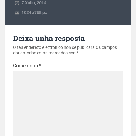
7 Xullo, 2014
1024
x
768 px
Deixa unha resposta
O teu enderezo electrónico non se publicará
Os campos
obrigatorios están marcados con
*
Comentario
*