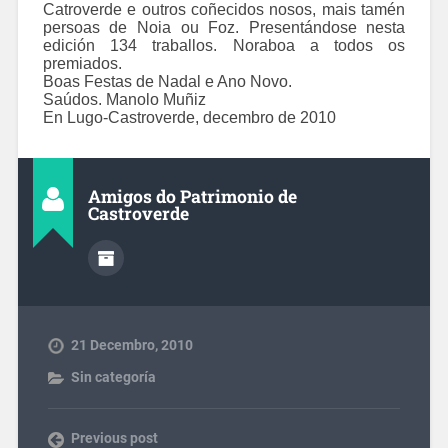
Catroverde e outros coñecidos nosos, mais tamén
persoas de Noia ou Foz. Presentándose nesta
edición 134 traballos. Noraboa a todos os
premiados.
Boas Festas de Nadal e Ano Novo.
Saúdos. Manolo Muñiz
En Lugo-Castroverde, decembro de 2010
Amigos do Patrimonio de
Castroverde
21 Decembro, 2010
Sin categoría
Previous post