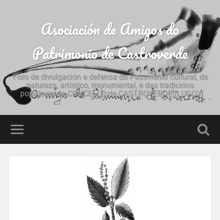
Asociación de Amigos do
Patrimonio de Castroverde
Foro de divulgación e defensa do Patrimonio cultural, de
natureza, artístico, monumental, e das tradicións
populares do CONCELLO de CASTROVERDE (LUGO)