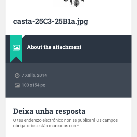
casta-25C3-25B1a.jpg
About the attachment
7 Xullo, 2014
103
x
154 px
Deixa unha resposta
O teu enderezo electrónico non se publicará
Os campos
obrigatorios están marcados con
*