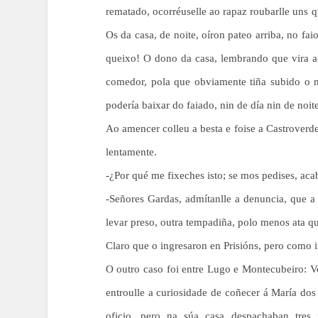
rematado, ocorréuselle ao rapaz roubarlle uns q
Os da casa, de noite, oíron pateo arriba, no fai
queixo! O dono da casa, lembrando que vira a
comedor, pola que obviamente tiña subido o 
podería baixar do faiado, nin de día nin de noite
Ao amencer colleu a besta e foise a Castroverd
lentamente.
-¿Por qué me fixeches isto; se mos pedises, ac
-Señores Gardas, admítanlle a denuncia, que a
levar preso, outra tempadiña, polo menos ata q
Claro que o ingresaron en Prisións, pero como i
O outro caso foi entre Lugo e Montecubeiro: Vo
entroulle a curiosidade de coñecer á María dos 
oficio, pero na súa casa despachaban tres