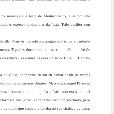
catro semanas é a festa de Montecubeiro, e se non me
eredes exercer os dos días da festa. Teño veciños con
íxolle: -Van vir tres artistas, amigas miñas, para cantarlle
mento. Ti podes durmir abaixo, na cambariña que foi de
as na reitoral, xa comes na casa do señor Cura… ¡Hanche
sa do Cuco, as rapazas deron en cantar desde as ventás
ubindo os potenciais clientes. Mais nisto, aquel Párroco,
beres, decatouse de que aquela música non era sacra, así
 informase
ipso facto.
As rapazas deron en acariñalo, pero
loxo de ouro, que sempre o levaba no seu chaleco de pana,