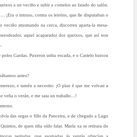
ueixos a un veciño e subir a comelos ao faiado do salón.
o… ¡Era o intruso, contra os leiróns, que lle disputaban o
o veciño atusmando na cerca, discorreu aparta-la mesa-
merodeador, aquel acaparador dos queixos, que así non
.
e polos Gardas. Puxeron unha escada, e o Castelo baixou
abábamos antes?
 merezo, e tamén a necesito: ¡O plan é que me volvan a
ue veña o verán, e me saia un traballo…!
nterno.
lvía das segas o fillo da Panceira, e de chegado a Lugo
Quintos, de quen tiña oído falar. María xa se retirara do
 mozas peitudas, que asomadas ás ventás ofrecían a