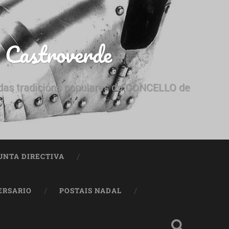
e Castroverde
e das tradicións populares do CONCELLO de
UNTA DIRECTIVA
ERSARIO
POSTAIS NADAL