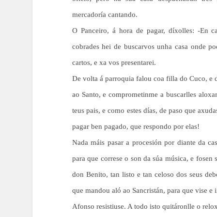
mercadoría cantando.
O Panceiro, á hora de pagar, díxolles: -En 
cobrades hei de buscarvos unha casa onde pod
cartos, e xa vos presentarei.
De volta á parroquia falou coa filla do Cuco, e d
ao Santo, e comprometinme a buscarlles aloxa
teus pais, e como estes días, de paso que axud
pagar ben pagado, que respondo por elas!
Nada máis pasar a procesión por diante da ca
para que correse o son da súa música, e fosen s
don Benito, tan listo e tan celoso dos seus de
que mandou aló ao Sancristán, para que vise e
Afonso resistiuse. A todo isto quitáronlle o re