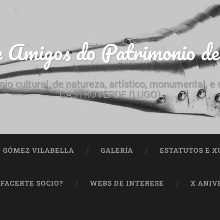
e Amigos do Patrimonio d
nio cultural, de natureza, artístico, monumental, 
CASTROVERDE (LUGO)
ª GÓMEZ VILABELLA
GALERÍA
ESTATUTOS E X
 FACERTE SOCIO?
WEBS DE INTERESE
X ANIV