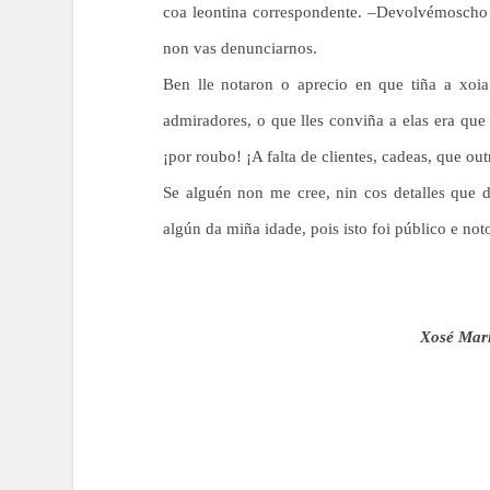
coa leontina correspondente. –Devolvémoscho
non vas denunciarnos.
Ben lle notaron o aprecio en que tiña a xoia
admiradores, o que lles conviña a elas era que 
¡por roubo! ¡A falta de clientes, cadeas, que out
Se alguén non me cree, nin cos detalles que 
algún da miña idade, pois isto foi público e noto
Xosé Marí