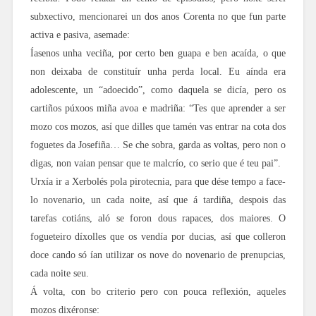
subxectivo, mencionarei un dos anos Corenta no que fun parte
activa e pasiva, asemade:
Íasenos unha veciña, por certo ben guapa e ben acaída, o que
non deixaba de constituír unha perda local. Eu aínda era
adolescente, un “adoecido”, como daquela se dicía, pero os
cartiños púxoos miña avoa e madriña: “Tes que aprender a ser
mozo cos mozos, así que dilles que tamén vas entrar na cota dos
foguetes da Josefiña… Se che sobra, garda as voltas, pero non o
digas, non vaian pensar que te malcrío, co serio que é teu pai”.
Urxía ir a Xerbolés pola pirotecnia, para que dése tempo a face-
lo novenario, un cada noite, así que á tardiña, despois das
tarefas cotiáns, aló se foron dous rapaces, dos maiores. O
fogueteiro díxolles que os vendía por ducias, así que colleron
doce cando só ían utilizar os nove do novenario de prenupcias,
cada noite seu.
Á volta, con bo criterio pero con pouca reflexión, aqueles
mozos dixéronse: