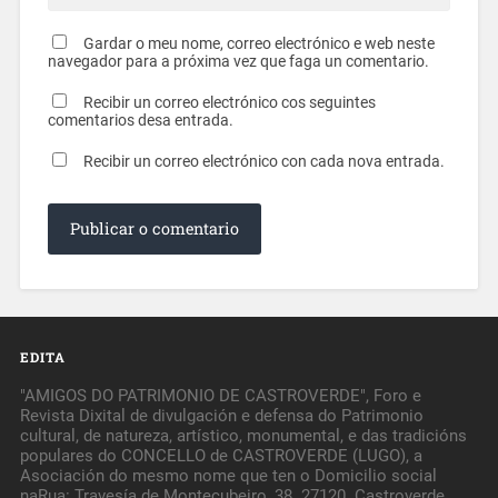
Gardar o meu nome, correo electrónico e web neste
navegador para a próxima vez que faga un comentario.
Recibir un correo electrónico cos seguintes
comentarios desa entrada.
Recibir un correo electrónico con cada nova entrada.
EDITA
"AMIGOS DO PATRIMONIO DE CASTROVERDE", Foro e
Revista Dixital de divulgación e defensa do Patrimonio
cultural, de natureza, artístico, monumental, e das tradicións
populares do CONCELLO de CASTROVERDE (LUGO), a
Asociación do mesmo nome que ten o Domicilio social
naRua: Travesía de Montecubeiro, 38. 27120. Castroverde.