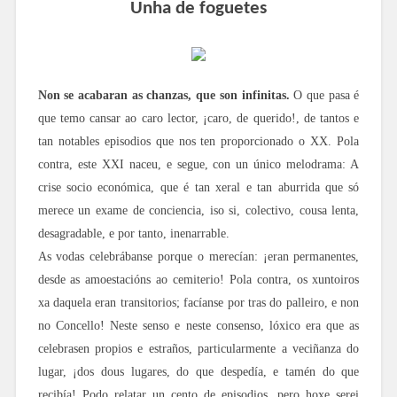
Unha de foguetes
Non se acabaran as chanzas, que son infinitas.
O que pasa é
que temo cansar ao caro lector, ¡caro, de querido!, de tantos e
tan notables episodios que nos ten proporcionado o XX. Pola
contra, este XXI naceu, e segue, con un único melodrama: A
crise socio económica, que é tan xeral e tan aburrida que só
merece un exame de conciencia, iso si, colectivo, cousa lenta,
desagradable, e por tanto, inenarrable.
As vodas celebrábanse porque o merecían: ¡eran permanentes,
desde as amoestacións ao cemiterio! Pola contra, os xuntoiros
xa daquela eran transitorios; facíanse por tras do palleiro, e non
no Concello! Neste senso e neste consenso, lóxico era que as
celebrasen propios e estraños, particularmente a veciñanza do
lugar, ¡dos dous lugares, do que despedía, e tamén do que
recibía! Podo relatar un cento de episodios, pero hoxe serei