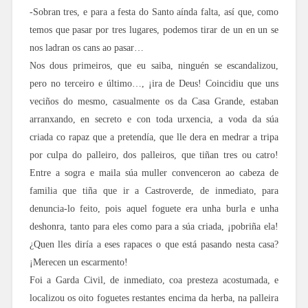
-Sobran tres, e para a festa do Santo aínda falta, así que, como
temos que pasar por tres lugares, podemos tirar de un en un se
nos ladran os cans ao pasar…
Nos dous primeiros, que eu saiba, ninguén se escandalizou,
pero no terceiro e último…, ¡ira de Deus! Coincidiu que uns
veciños do mesmo, casualmente os da Casa Grande, estaban
arranxando, en secreto e con toda urxencia, a voda da súa
criada co rapaz que a pretendía, que lle dera en medrar a tripa
por culpa do palleiro, dos palleiros, que tiñan tres ou catro!
Entre a sogra e maila súa muller convenceron ao cabeza de
familia que tiña que ir a Castroverde, de inmediato, para
denuncia-lo feito, pois aquel foguete era unha burla e unha
deshonra, tanto para eles como para a súa criada, ¡pobriña ela!
¿Quen lles diría a eses rapaces o que está pasando nesta casa?
¡Merecen un escarmento!
Foi a Garda Civil, de inmediato, coa presteza acostumada, e
localizou os oito foguetes restantes encima da herba, na palleira