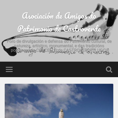
Asociación de Amigos do
Patrimonio de Castroverde
Foro de divulgación e defensa do Patrimonio cultural, de
natureza, artístico, monumental, e das tradicións
populares do CONCELLO de CASTROVERDE (LUGO)