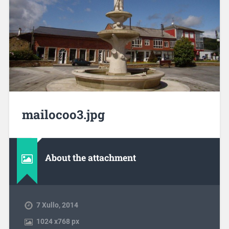
mailocoo3.jpg
About the attachment
7 Xullo, 2014
1024
x
768 px