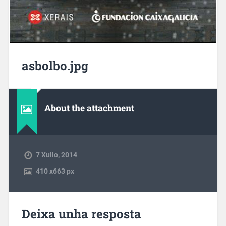
asbolbo.jpg
About the attachment
7 Xullo, 2014
410
x
663 px
Deixa unha resposta