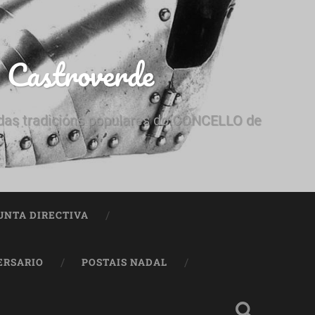
e Castroverde
e das tradicións populares do CONCELLO de
UNTA DIRECTIVA
ERSARIO
POSTAIS NADAL