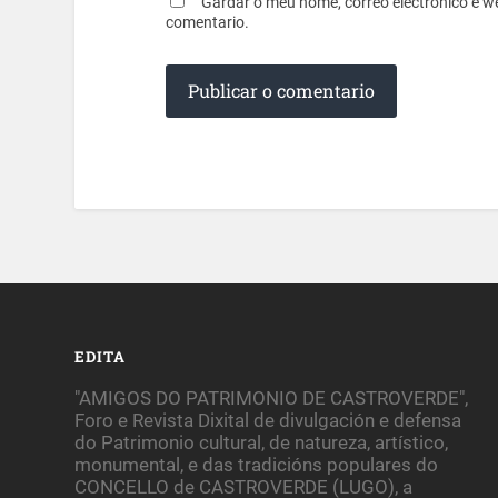
Gardar o meu nome, correo electrónico e w
comentario.
EDITA
"AMIGOS DO PATRIMONIO DE CASTROVERDE",
Foro e Revista Dixital de divulgación e defensa
do Patrimonio cultural, de natureza, artístico,
monumental, e das tradicións populares do
CONCELLO de CASTROVERDE (LUGO), a