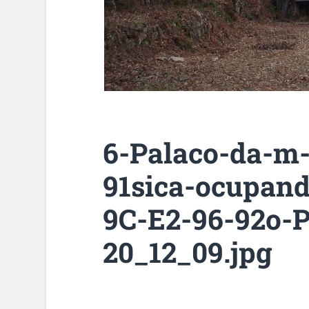
6-Palaco-da-m-
91sica-ocupan
9C-E2-96-92o-P
20_12_09.jpg