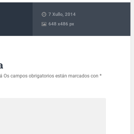
7 Xullo, 2014
648
x
486 px
a
rá
Os campos obrigatorios están marcados con
*