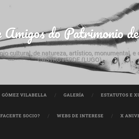
e Amigos do Patrimonio d
nio cultural, de natureza, artístico, monumental, 
CASTROVERDE (LUGO)
ª GÓMEZ VILABELLA
GALERÍA
ESTATUTOS E X
 FACERTE SOCIO?
WEBS DE INTERESE
X ANIV